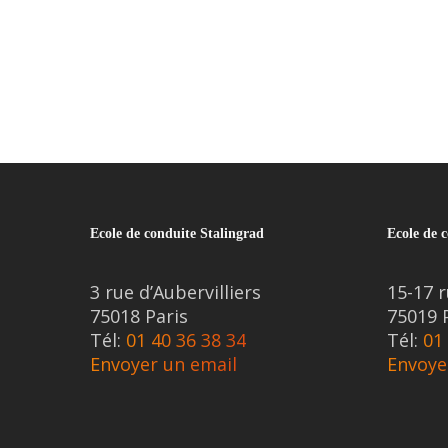
Ecole de conduite Stalingrad
Ecole de c
3 rue d’Aubervilliers
15-17 r
75018 Paris
75019 
Tél:
01 40 36 38 34
Tél:
01
Envoyer un email
Envoye