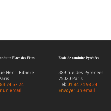
onduite Place des Fêtes
Ecole de conduite Pyrénées
ue Henri Ribière
389 rue des Pyrénées
Paris
75020 Paris
 84 74 57 24
Tél:
01 84 74 98 24
r un email
Envoyer un email