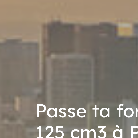
Passe ta f
125 cm3 à P