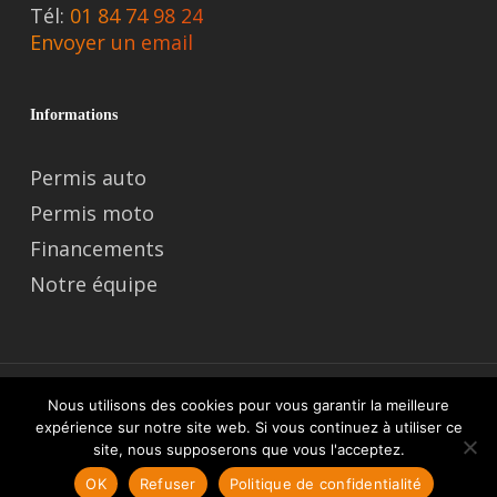
Tél:
01 84 74 98 24
Envoyer un email
Informations
Permis auto
Permis moto
Financements
Notre équipe
Nous utilisons des cookies pour vous garantir la meilleure
expérience sur notre site web. Si vous continuez à utiliser ce
© 2026 Auto-école By Stalindrive. site réalisé par
Vroomvroom.fr
|
site, nous supposerons que vous l'acceptez.
Mentions légales
|
Médiateur
|
Données personnelles
OK
Refuser
Politique de confidentialité